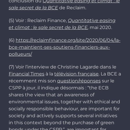
conclusion du
Quantitative easing et climat : le
sale secret de la BCE
de Reclaim.
(5) Voir : Reclaim Finance,
Quantitative easing
et climat : le sale secret de la BCE
,
mai 2020.
(6)
https://reclaimfinance.org/site/2020/06/04/la-
bce-maintient-ses-soutiens-financiers-aux-
pollueurs/
(7) Voir l’interview de Christine Lagarde dans le
Financial Times
à la
télévision française
.
La BCE a
récemment mis son
question/réponses
sur le
CSPP à jour, il indique désormais : “the ECB
shares the view that an awareness of
environmental issues, together with ethical a
nd
socially responsible behaviour, are important for
society and actively supports several initiatives
in this context beyond the purchase of green
bonds under the CSPP.”, are important for