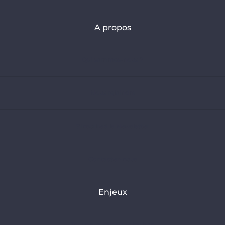
A propos
Qui sommes-nous ?
Nous rejoindre
S’inscrire à la Newsletter
Contactez-nous
Enjeux
Tourner la page du charbon