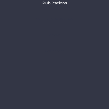
Publications
Communiqués de presse
Articles
Nos rapports
Analyses
Choisir son scénario climatique
Adopter des cibles de décarbonation robustes (banques)