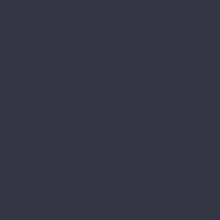
Sortir de la dépendance aux fossiles
Eviter une plus grande dépendance au GNL
Accélérer le tournant vers une électricité 100% renouvelable
Aider la décarbonation de l’acier
Mettre la monnaie au service du climat
Soutenir la planification de la transition