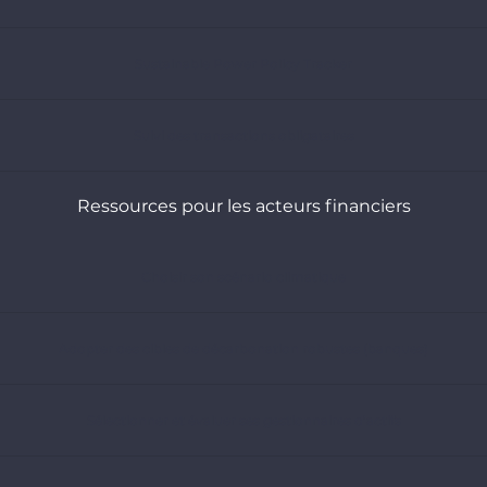
Sustainable Power Policy Tracker
Suivi des transactions obligataires
Ressources pour les acteurs financiers
Choisir son scénario climatique
Adopter des cibles de décarbonation robustes (banques)
Sélectionner et évaluer ses gestionnaires d’actifs