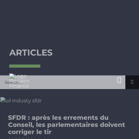
Passer
au
contenu
ARTICLES
Rechercher:
Toggl
Navig
A propos
SFDR : après les errements du
Enjeux
Conseil, les parlementaires doivent
corriger le tir
Publicatio