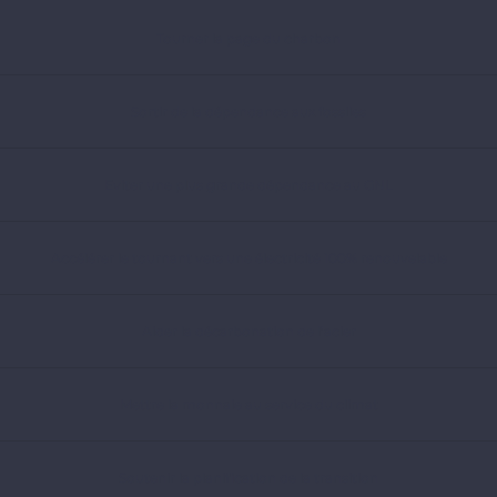
Tourner la page du charbon
Sortir de la dépendance aux fossiles
Eviter une plus grande dépendance au GNL
Accélérer le tournant vers une électricité 100% renouvelable
Aider la décarbonation de l’acier
Mettre la monnaie au service du climat
Soutenir la planification de la transition