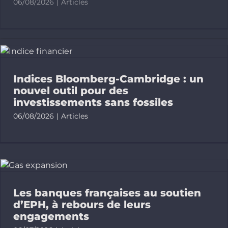
06/08/2026
|
Articles
Outils
Ressources
Indices Bloomberg-Cambridge : un
nouvel outil pour des
FR
investissements sans fossiles
06/08/2026
|
Articles
Bluesky
Linkedin
Les banques françaises au soutien
Newslette
d’EPH, à rebours de leurs
engagements