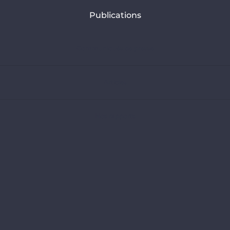
Publications
Communiqués de presse
Articles
Nos rapports
Analyses
Choisir son scénario climatique
Adopter des cibles de décarbonation robustes (banques)