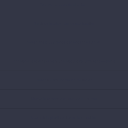
Tourner la page du charbon
Sortir de la dépendance aux fossiles
Eviter une plus grande dépendance au GNL
Accélérer le tournant vers une électricité 100% renouvelable
Aider la décarbonation de l’acier
Mettre la monnaie au service du climat
Soutenir la planification de la transition