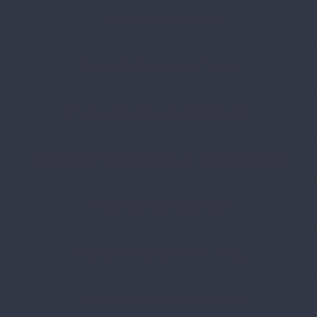
Tourner la page du charbon
Sortir de la dépendance aux fossiles
Eviter une plus grande dépendance au GNL
Accélérer le tournant vers une électricité 100% renouvelable
Aider la décarbonation de l’acier
Mettre la monnaie au service du climat
Soutenir la planification de la transition