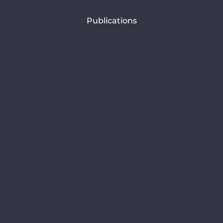
Publications
Communiqués de presse
Articles
Nos rapports
Analyses
Choisir son scénario climatique
Adopter des cibles de décarbonation robustes (banques)