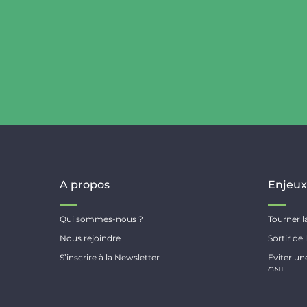
A propos
Enjeu
Qui sommes-nous ?
Tourner 
Nous rejoindre
Sortir de
S’inscrire à la Newsletter
Eviter u
GNL
Contactez-nous
Accélérer
100% ren