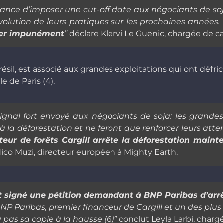
rtance d’imposer une cut-off date aux négociants de
évolution de leurs pratiques sur les prochaines années.
ter impunément
”
déclare Klervi Le Guenic, chargée de 
ésil, est associé aux grandes exploitations qui ont défri
le de Paris (4).
signal fort envoyé aux négociants de soja: les gra
à la déforestation et ne feront que renforcer leurs att
eur de forêts Cargill arrête la déforestation mainte
ico Muzi, directeur européen à Mighty Earth.
 signé une pétition demandant à BNP Paribas d’arrêt
NP Paribas, premier financeur de Cargill et un des plus
 pas sa copie à la hausse (6)”
conclut Leyla Larbi, cha