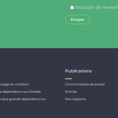
J'accepte de recevoi
x
Publications
la page du charbon
Communiqués de presse
 la dépendance aux fossiles
Articles
ne plus grande dépendance au
Nos rapports
 le tournant vers une électricité
ouvelable