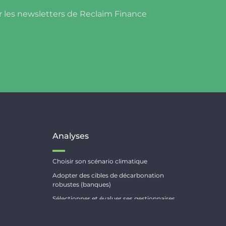
r les newsletters de Reclaim Finance
Analyses
Choisir son scénario climatique
Adopter des cibles de décarbonation
robustes (banques)
Sélectionner et évaluer ses gestionnaires
d’actifs
Comprendre les stratégies climat des