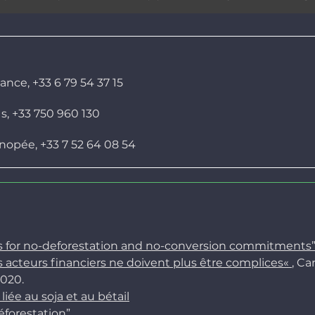
ance, +33 6 79 54 37 15
, +33 750 960 130
nopée, +33 7 52 64 08 54
tes for no-deforestation and no-conversion commitments
es acteurs financiers ne doivent plus être complices
«
, Ca
020.
liée au soja et au bétail
déforestation”