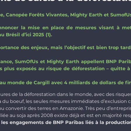
, Canopée Forêts Vivantes, Mighty Earth et SumofUs
nnoncer la mise en place d
e mesures visant à mett
 Brésil d’ici 2025 (1).
ortance des enjeux, mais l’objectif est bien trop tardi
inance, SumOfUs et Mighty Earth appellent BNP Par
es plus exposés au risque de déforestation – quitte à
au monde de Cargill avec 4 milliards de dollars de fi
ures de la déforestation dans le monde, avec des risque
elà du boeuf, les seules mesures immédiates d’exclusion 
 ou convertir des terres en Amazonie. Très peu d’entrep
 liée au soja après 2008 existe déjà et est en majorité re
et les engagements de BNP Paribas liés à la production