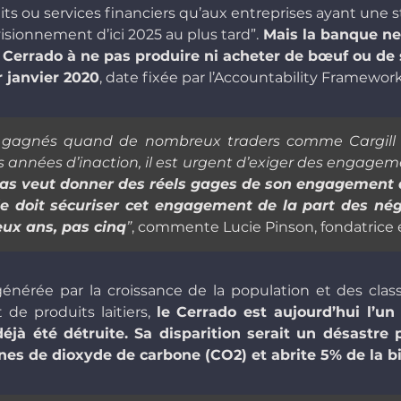
ts ou services financiers qu’aux entreprises ayant une st
isionnement d’ici 2025 au plus tard”.
Mais la banque ne 
e Cerrado à ne pas produire ni acheter de bœuf ou de 
r janvier 2020
, date fixée par l’Accountability Framework I
e gagnés quand de nombreux traders comme Cargill on
s années d’inaction, il est urgent d’exiger des engage
as veut donner des réels gages de son engagement à 
 elle doit sécuriser cet engagement de la part des 
ux ans, pas cinq
”
, commente Lucie Pinson, fondatrice e
générée par la croissance de la population et des cla
de produits laitiers,
le Cerrado est aujourd’hui l’u
éjà été détruite. Sa disparition serait un désastre p
onnes de dioxyde de carbone (CO2) et abrite 5% de la 