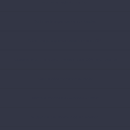
Tourner la page du charbon
Sortir de la dépendance aux fossiles
Eviter une plus grande dépendance au GNL
Accélérer le tournant vers une électricité 100% renouvelable
Aider la décarbonation de l’acier
Mettre la monnaie au service du climat
Soutenir la planification de la transition