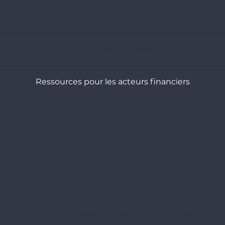
Sustainable Power Policy Tracker
Suivi des transactions obligataires
Ressources pour les acteurs financiers
Choisir son scénario climatique
Adopter des cibles de décarbonation robustes (banques)
Sélectionner et évaluer ses gestionnaires d’actifs
Comprendre les stratégies climat des entreprises pétro-gazières