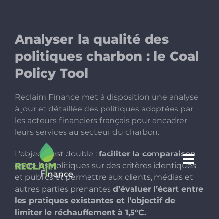
Passer
au
contenu
Analyser la qualité des
politiques charbon : le Coal
Policy Tool
Reclaim Finance met à disposition une analyse
à jour et détaillée des politiques adoptées par
les acteurs financiers français pour encadrer
leurs services au secteur du charbon.
L’objectif est double :
faciliter la comparaison
Toggl
entre les politiques sur des critères identiques
et publics et permettre aux clients, médias et
Navig
A propos
autres parties prenantes
d’évaluer l’écart entre
les pratiques existantes
et l’objectif de
limiter le réchauffement à 1,5°C.
Enjeux