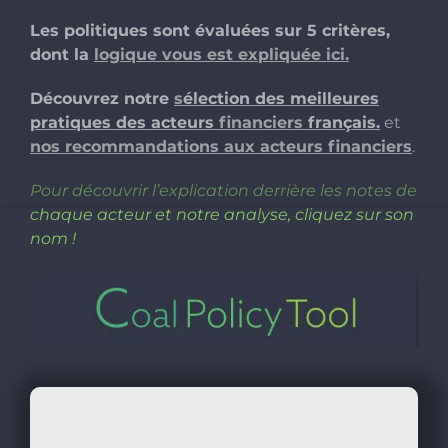
Les politiques sont évaluées sur 5 critères,
dont la
logique vous est expliquée ici.
Publicatio
Découvrez
notre
s
élection des meilleures
pratiques des acteurs
financiers
français
.
et
Outils
nos recommandations aux acteurs financiers
.
Pour découvrir l’explication derrière les notes de
Ressources
chaque acteur et notre analyse, cliquez sur son
nom !
FR
Bluesky
Linkedin