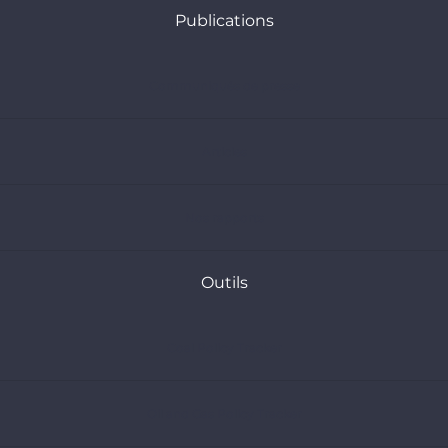
Publications
Communiqués de presse
Articles
Nos rapports
Outils
Coal Policy Tracker
Oil and Gas Policy Tracker