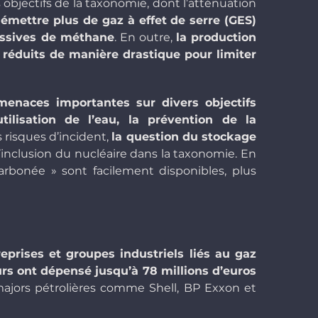
s objectifs de la taxonomie, dont l’atténuation
 émettre plus de gaz à effet de serre (GES)
assives de méthane
. En outre,
la production
e réduits de manière drastique pour limiter
 menaces importantes sur divers objectifs
ilisation de l’eau, la prévention de la
s risques d’incident,
la question du stockage
’inclusion du nucléaire dans la taxonomie. En
arbonée » sont facilement disponibles, plus
prises et groupes industriels liés au gaz
urs ont dépensé jusqu’à 78 millions d’euros
majors pétrolières comme Shell, BP Exxon et