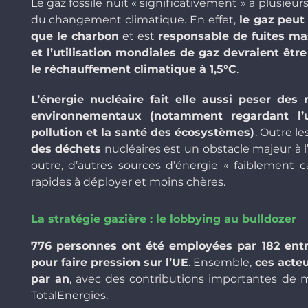
Le gaz fossile nuit « significativement » à plusieur
du changement climatique. En effet,
le gaz peut
que le charbon
et est
responsable de fuites m
et l’utilisation mondiales de gaz devraient êtr
le réchauffement climatique à 1,5°C
.
L’énergie nucléaire fait elle aussi peser des
environnementaux (notamment regardant l’ut
pollution et la santé des écosystèmes)
. Outre le
des déchets
nucléaires est un obstacle majeur à l
outre, d’autres sources d’énergie « faiblement c
rapides à déployer et moins chères.
La stratégie gazière : le lobbying au bulldozer
776 personnes ont été employées par 182 entre
pour faire pression sur l’UE
. Ensemble,
ces acte
par an
, avec des contributions importantes de 
TotalEnergies.