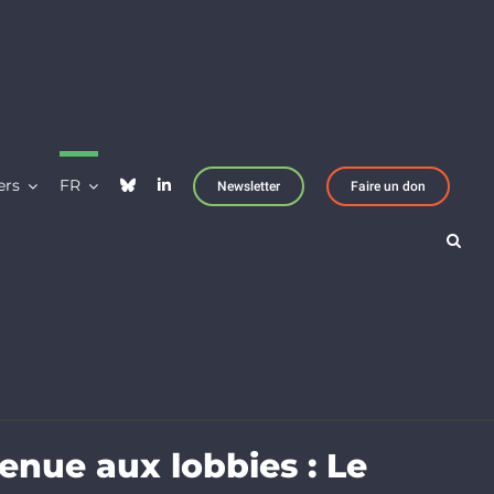
ers
FR
Newsletter
Faire un don
enue aux lobbies : Le