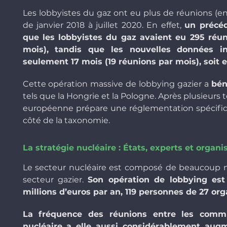
Les lobbyistes du gaz ont eu plus de réunions (en
de janvier 2018 à juillet 2020. En effet,
un précéd
que les lobbyistes du gaz avaient eu 295 réun
mois), tandis que les nouvelles données i
seulement 17 mois (19 réunions par mois), soit 
Cette opération massive de lobbying gazier a
bén
tels que la Hongrie et la Pologne. Après plusieurs 
européenne prépare une réglementation spécifique
côté de la taxonomie.
La stratégie nucléaire : États, experts et organis
Le secteur nucléaire est composé de beaucoup mo
secteur gazier.
Son opération de lobbying est
millions d’euros par an, 119 personnes de 27 or
La fréquence des réunions entre les commi
nucléaire a elle aussi considérablement augm