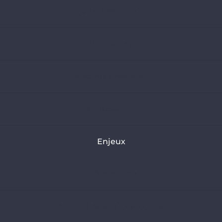
Qui sommes-nous ?
Nous rejoindre
S’inscrire à la Newsletter
Contactez-nous
Enjeux
Tourner la page du charbon
Sortir de la dépendance aux fossiles