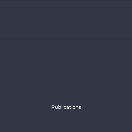
Eviter une plus grande dépendance au GNL
Accélérer le tournant vers une électricité 100% renouvelable
Aider la décarbonation de l’acier
Mettre la monnaie au service du climat
Soutenir la planification de la transition
Publications
Communiqués de presse