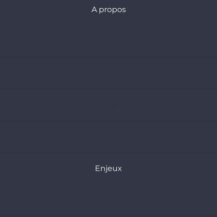
A propos
Qui sommes-nous ?
Nous rejoindre
S’inscrire à la Newsletter
Contactez-nous
Enjeux
Tourner la page du charbon