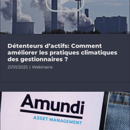
Publicatio
Outils
Ressources
Détenteurs d’actifs: Comment
améliorer les pratiques climatiques
des gestionnaires ?
FR
21/01/2025
|
Webinaire
Bluesky
Linkedin
Newslette