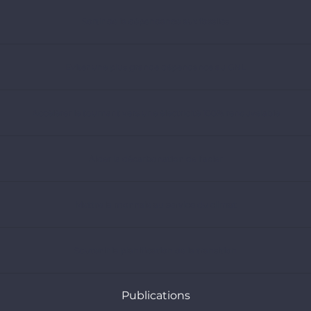
Sortir de la dépendance aux fossiles
Eviter une plus grande dépendance au GNL
Accélérer le tournant vers une électricité 100% renouvelable
Aider la décarbonation de l’acier
Mettre la monnaie au service du climat
Soutenir la planification de la transition
Publications