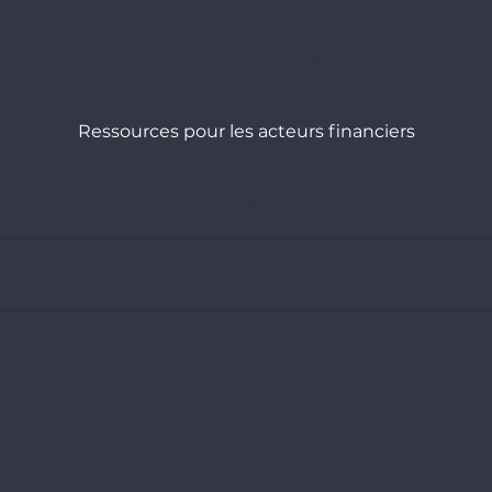
Suivi des transactions obligataires
Ressources pour les acteurs financiers
Choisir son scénario climatique
Adopter des cibles de décarbonation robustes (banques)
Sélectionner et évaluer ses gestionnaires d’actifs
Comprendre les stratégies climat des entreprises pétro-gazières