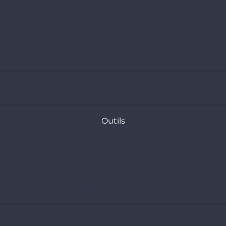
Communiqués de presse
Articles
Nos rapports
Outils
Coal Policy Tracker
Oil and Gas Policy Tracker
Sustainable Power Policy Tracker