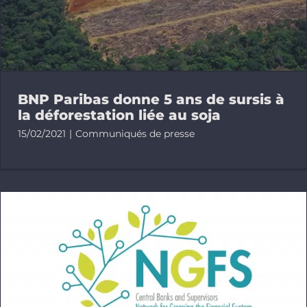
Publicatio
Outils
BNP Paribas donne 5 ans de sursis à
Ressources
la déforestation liée au soja
15/02/2021
|
Communiqués de presse
FR
Bluesky
Linkedin
Newslette