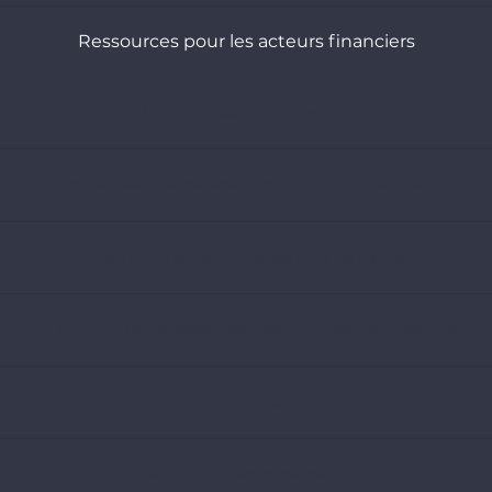
Ressources pour les acteurs financiers
Choisir son scénario climatique
Adopter des cibles de décarbonation robustes (banques)
Sélectionner et évaluer ses gestionnaires d’actifs
Comprendre les stratégies climat des entreprises pétro-gazières
Webinaires
Découvrir nos recommandations