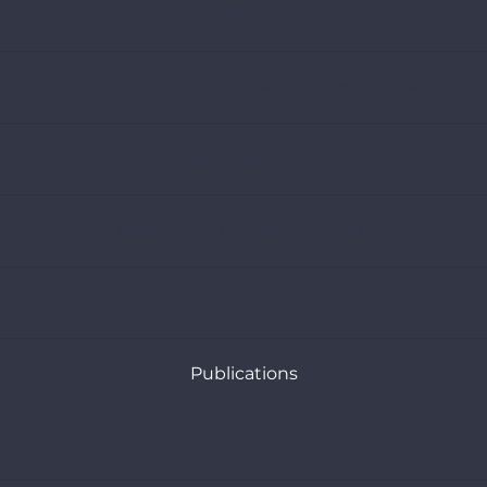
Eviter une plus grande dépendance au GNL
Accélérer le tournant vers une électricité 100% renouvelable
Aider la décarbonation de l’acier
Mettre la monnaie au service du climat
Soutenir la planification de la transition
Publications
Communiqués de presse