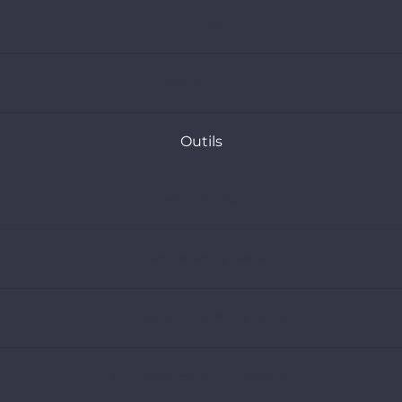
Articles
Nos rapports
Outils
Coal Policy Tracker
Oil and Gas Policy Tracker
Sustainable Power Policy Tracker
Suivi des transactions obligataires