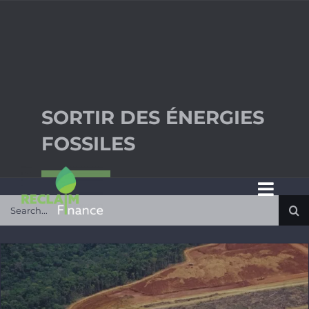
Passer
au
contenu
SORTIR DES ÉNERGIES
FOSSILES
Toggl
Rechercher:
Navig
A propos
Enjeux