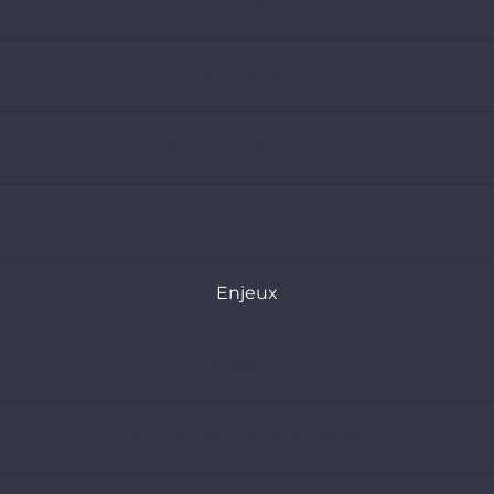
Qui sommes-nous ?
Nous rejoindre
S’inscrire à la Newsletter
Contactez-nous
Enjeux
Tourner la page du charbon
Sortir de la dépendance aux fossiles